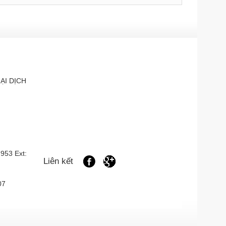
ẠI DỊCH
 953
Ext:
Liên kết
107