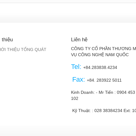
 thiệu
Liên hệ
CÔNG TY CỔ PHẦN THƯƠNG M
IỚI THIỆU TỔNG QUÁT
VỤ CÔNG NGHỆ NAM QUỐC
Tel:
+84.283838.4234
Fax:
+84. 283922 5011
Kinh Doanh: - Mr Tiến :
0904 453
102
Kỹ Thuật: :
028 38384234
Ext: 