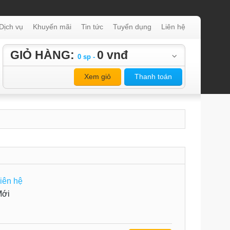
Dịch vụ
Khuyến mãi
Tin tức
Tuyển dụng
Liên hệ
GIỎ HÀNG:
0 vnđ
0 sp -
Xem giỏ
Thanh toán
iên hệ
Mới