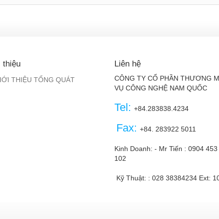
 thiệu
Liên hệ
CÔNG TY CỔ PHẦN THƯƠNG M
IỚI THIỆU TỔNG QUÁT
VỤ CÔNG NGHỆ NAM QUỐC
Tel:
+84.283838.4234
Fax:
+84. 283922 5011
Kinh Doanh: - Mr Tiến :
0904 453
102
Kỹ Thuật: :
028 38384234
Ext: 