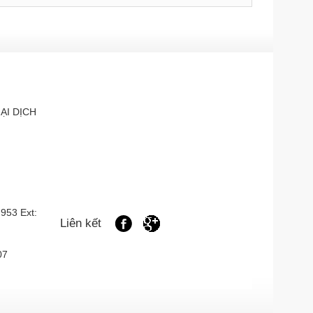
ẠI DỊCH
 953
Ext:
Liên kết
107