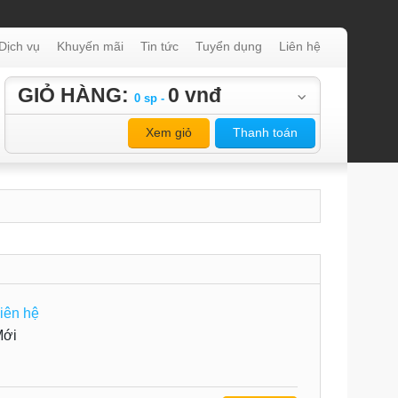
Dịch vụ
Khuyến mãi
Tin tức
Tuyển dụng
Liên hệ
GIỎ HÀNG:
0 vnđ
0 sp -
Xem giỏ
Thanh toán
iên hệ
Mới